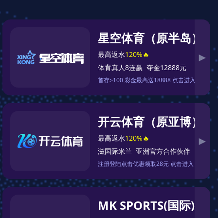
rt体育
预约