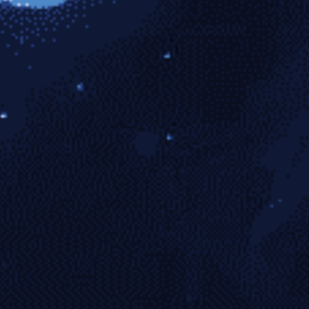
能及时找到解决方案，他们可能会
而对于多特蒙德来说，这一结果则
组，都能从中汲取到宝贵经验。在
在各项赛事中争取更好的成绩。
同时，此次平局也提醒其他豪门球
在足球世界里，没有绝对弱小或强
每一个细节都有可能决定胜负，因
总结：
This match between Dortmund a
intense discussions among fans
about the current state of bot
how competitive football can be
surprising their opponents on a