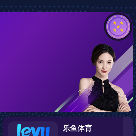
道
Vsport
产品展示
热点聚焦
企业服务
互动
Vspo
热点聚焦
首页
热点聚焦