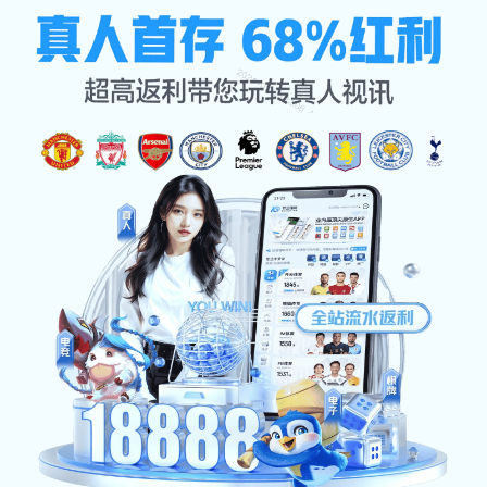
产品展示
首页
产品展示