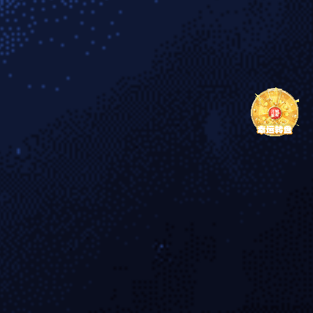
导航
知道
vsport
产品展示
热点聚焦
企业服务
互动
vsport体育