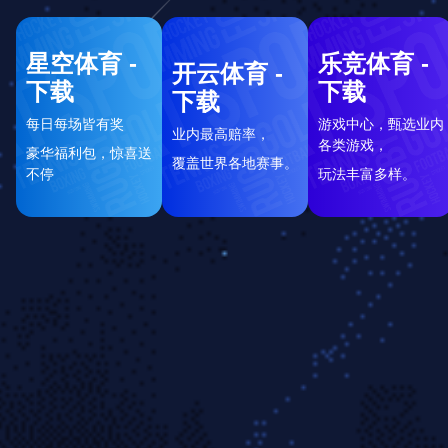
2026-03-22
那不勒斯逆袭利物浦足总杯
现
在足总杯的历史长河中，冷门一向是让
在面对强敌利物浦时，以逆袭的方式赢
意外的结果震惊了球迷，同时也因为红牌事