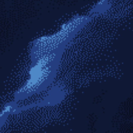
意甲惊现冷门多特蒙德与
AC米兰战成平局引发全
场热议
2026-03-19
中超精彩对决波尔图小胜
曼联神奇扑救引发转会热
议
2026-03-17
世界杯精彩对决多特蒙德
与皇马战成平局数据分析
引发热议
2026-03-17