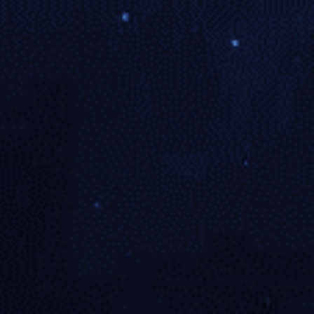
先，我们将探讨这场比赛的重要性及其背景