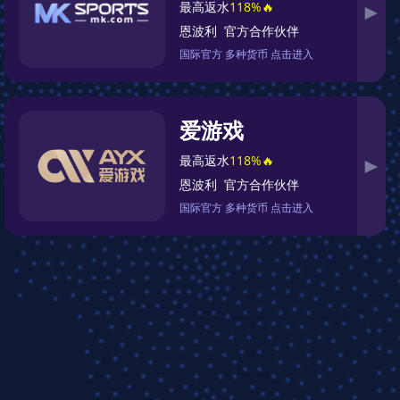
足总杯惊喜时刻巴萨小胜
国米引发全场沸腾的十大
精彩进球回顾
2026-03-21