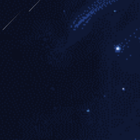
2026-03-21
足总杯激战马竞与曼城互交
在这场备受瞩目的足总杯比赛中，马德
终双方以0:0的平局收场。尽管没有进
情，成为比赛的一大亮点。本文将从四个方