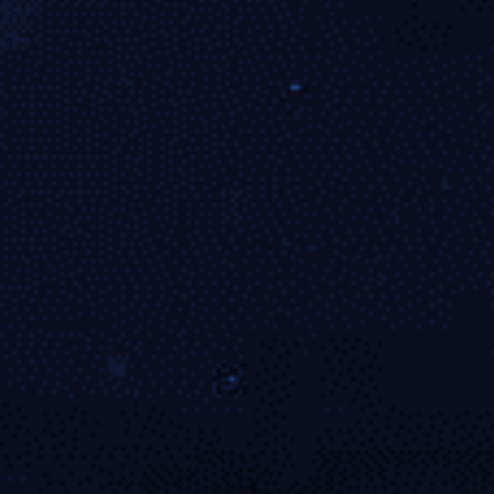
，其次分...