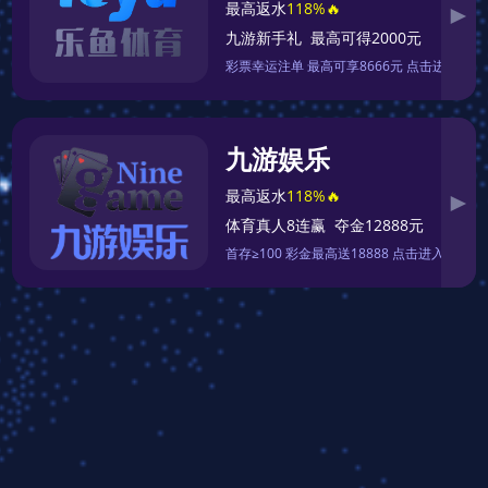
胜里昂红牌事件引发全
揭示背后真相
性的优势战胜了里昂，比赛过程中发生的一
的热议。这场比赛不仅仅是比分上的胜利，
理素质的一次全面检验。许多专家和球迷通
局势变化进行了深入探讨，揭示了比赛背后
赛背景、红牌事件解析、数据分析结果以及
话题，力求为读者呈现一个全面而深入的视