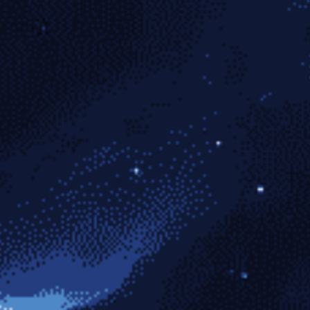
看，此次红牌事件虽未必直接决定
4、影响与反思
此次红牌事件引发的不仅仅是关于
公平竞争原则的深入探讨。不少人
善，以避免由于误判或争议行为而
裁判员提高执法水平，也成为业内
此外，对于球队而言，也需要重新
对突发情况，如人员减少或伤病等
略。毕竟，在高水平竞争环境下，
机。
最后，从普遍观众反馈来看，此次
各方对于规则解释及执行层面的关
让各支球队和裁判不断吸取教训，