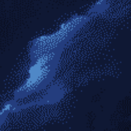
意甲惊现冷门多特蒙德与
AC米兰战成平局引发全
场热议
2026-03-19
中超精彩对决波尔图小胜
曼联神奇扑救引发转会热
议
2026-03-17
世界杯精彩对决多特蒙德
与皇马战成平局数据分析
引发热议
2026-03-17