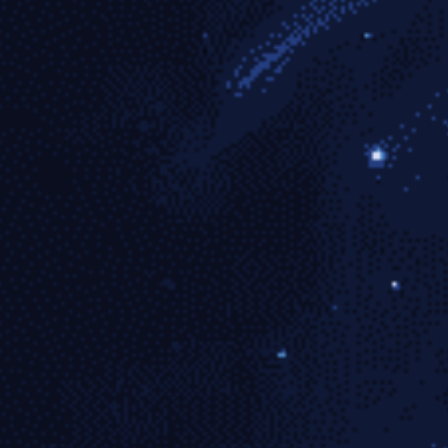
3、数据分析揭示
为了更好地理解本次赛事，一些专
数据分析。统计数据显示，在被罚
在传球成功率上接近。然而，当人
方，使得他们可以更加从容地组织
另一项关键数据是射门次数。在红
则因人数不足难以形成有效威胁。
类似情况：面对十人防守时，强队
并提高进球概率。这也进一步证明
同时，通过对比两队在整场比赛中
数较少时，里昂仍然展现出了顽强
流畅且临门一脚精准的曼联，他们