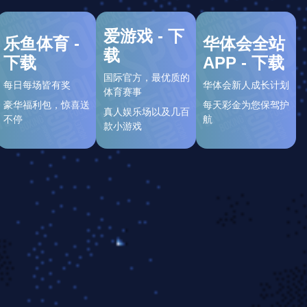
米全场战术解析与精彩瞬
间回顾
2026-03-21
英超精彩对决多特蒙德大
胜AC米兰赛后点评引发
热议
2026-03-21
英超激战曼联与尤文图斯
互交白卷数据解析引发全
场热议
2026-03-20
欧联杯精彩对决拜仁逆转