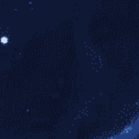
真相
业机构和媒体对整个比赛过程进行了详细的
下前，里昂虽然控球率略逊于曼联，但双方
数减少之后，这一比例迅速倾斜至曼联一
进攻。
牌之后，曼联的射门次数显著增加，而里昂
在过去几轮比赛中，我们可以看到
vsport
往往能够利用人数优势创造更多进攻机会，
了数量上的劣势如何影响球队表现。
的跑动距离及位置分布，可以发现即便在人
拼搏精神。这种精神值得肯定，但面对技术
始终难以抵挡住持续施压。因此，从数据上