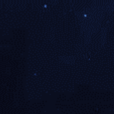
上一篇
vsport 是一个专注于体育赛事和电
子竞技内容的平台，致力于为广大
运动爱好者和电竞玩家提供一个集
赛事直播、比分数据、资讯分析于