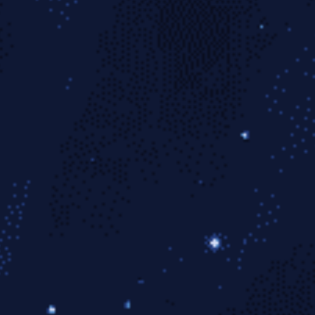
，里昂后卫因一次凶狠的铲球被裁判直接出
氛，一时间众说纷纭。有支持裁判判断的人
取的措施，而持反对意见的人则认为该动作
，裁判面临着巨大的压力。
人应战，这无疑打乱了他们原本设定好的战
势。在随后的攻防转换中，可以明显感觉到
造了更多进攻空间。这种情况下，不少专家
提出了不同看法。
势急剧变化，但也有评论指出，即使没有这
显，这场比赛曼联依然有较大概率获胜。因
，各方仍存疑虑，但不可否认的是，它确实
。