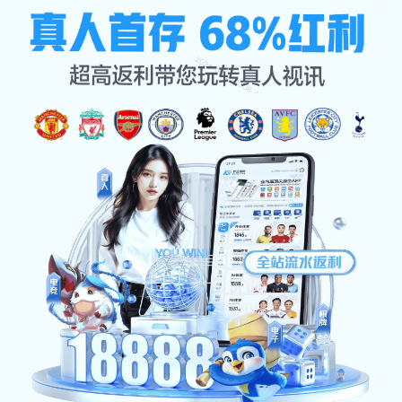
产品展示
首页
产品展示